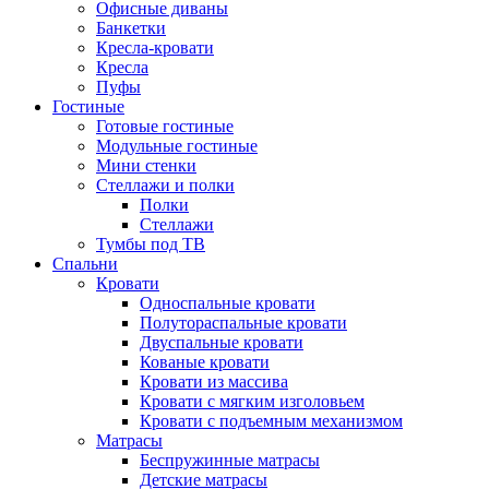
Офисные диваны
Банкетки
Кресла-кровати
Кресла
Пуфы
Гостиные
Готовые гостиные
Модульные гостиные
Мини стенки
Стеллажи и полки
Полки
Стеллажи
Тумбы под ТВ
Спальни
Кровати
Односпальные кровати
Полутораспальные кровати
Двуспальные кровати
Кованые кровати
Кровати из массива
Кровати с мягким изголовьем
Кровати с подъемным механизмом
Матрасы
Беспружинные матрасы
Детские матрасы