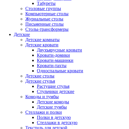
Табуреты
Столовые группы
Компьютерные столы
Журнальные столы
Письменные столы
Столы-трансформеры
Детские
Детские комнаты
Детские кровати
Двухъярусные кровати
Кровати-домики
Кровати-машинки
Кровати-тахты
Односпальные кровати
Детские столы
Детские стулья
Растущие стулья
Стульчики детские
Комоды и тумбы
Детские комоды
Детские тумбы
Стеллажи и полки
Полки в детскую
Стеллажи в детскую
Текстиль для детской