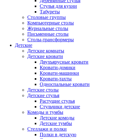
Деревянные стулья
Стулья для кухни
Табуреты
Столовые группы
Компьютерные столы
Журнальные столы
Письменные столы
Столы-трансформеры
Детские
Детские комнаты
Детские кровати
Двухъярусные кровати
Кровати-домики
Кровати-машинки
Кровати-тахты
Односпальные кровати
Детские столы
Детские стулья
Растущие стулья
Стульчики детские
Комоды и тумбы
Детские комоды
Детские тумбы
Стеллажи и полки
Полки в детскую