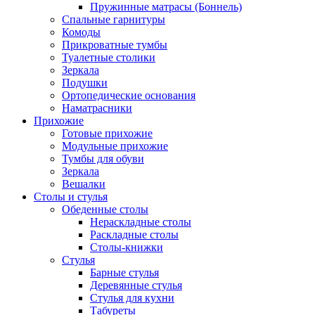
Пружинные матрасы (Боннель)
Спальные гарнитуры
Комоды
Прикроватные тумбы
Туалетные столики
Зеркала
Подушки
Ортопедические основания
Наматрасники
Прихожие
Готовые прихожие
Модульные прихожие
Тумбы для обуви
Зеркала
Вешалки
Столы и стулья
Обеденные столы
Нераскладные столы
Раскладные столы
Столы-книжки
Стулья
Барные стулья
Деревянные стулья
Стулья для кухни
Табуреты