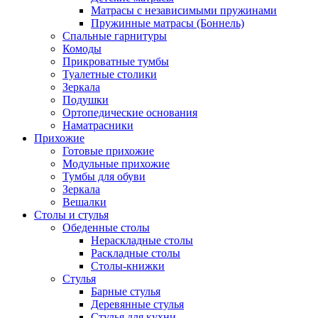
Матрасы с независимыми пружинами
Пружинные матрасы (Боннель)
Спальные гарнитуры
Комоды
Прикроватные тумбы
Туалетные столики
Зеркала
Подушки
Ортопедические основания
Наматрасники
Прихожие
Готовые прихожие
Модульные прихожие
Тумбы для обуви
Зеркала
Вешалки
Столы и стулья
Обеденные столы
Нераскладные столы
Раскладные столы
Столы-книжки
Стулья
Барные стулья
Деревянные стулья
Стулья для кухни