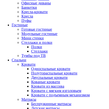
Офисные диваны
Банкетки
Кресла-кровати
Кресла
Пуфы
Гостиные
Готовые гостиные
Модульные гостиные
Мини стенки
Стеллажи и полки
Полки
Стеллажи
Тумбы под ТВ
Спальни
Кровати
Односпальные кровати
Полутораспальные кровати
Двуспальные кровати
Кованые кровати
Кровати из массива
Кровати с мягким изголовьем
Кровати с подъемным механизмом
Матрасы
Беспружинные матрасы
Детские матрасы