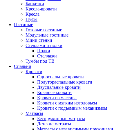
Банкетки
Кресла-кровати
Кресла
Пуфы
Гостиные
Готовые гостиные
Модульные гостиные
Мини стенки
Стеллажи и полки
Полки
Стеллажи
Тумбы под ТВ
Спальни
Кровати
Односпальные кровати
Полутораспальные кровати
Двуспальные кровати
Кованые кровати
Кровати из массива
Кровати с мягким изголовьем
Кровати с подъемным механизмом
Матрасы
Беспружинные матрасы
Детские матрасы
Матрасы с независимыми пружинами