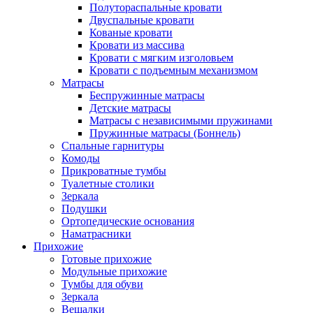
Полутораспальные кровати
Двуспальные кровати
Кованые кровати
Кровати из массива
Кровати с мягким изголовьем
Кровати с подъемным механизмом
Матрасы
Беспружинные матрасы
Детские матрасы
Матрасы с независимыми пружинами
Пружинные матрасы (Боннель)
Спальные гарнитуры
Комоды
Прикроватные тумбы
Туалетные столики
Зеркала
Подушки
Ортопедические основания
Наматрасники
Прихожие
Готовые прихожие
Модульные прихожие
Тумбы для обуви
Зеркала
Вешалки