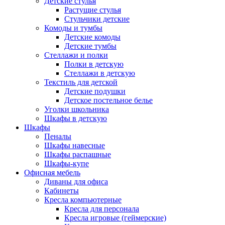
Детские стулья
Растущие стулья
Стульчики детские
Комоды и тумбы
Детские комоды
Детские тумбы
Стеллажи и полки
Полки в детскую
Стеллажи в детскую
Текстиль для детской
Детские подушки
Детское постельное белье
Уголки школьника
Шкафы в детскую
Шкафы
Пеналы
Шкафы навесные
Шкафы распашные
Шкафы-купе
Офисная мебель
Диваны для офиса
Кабинеты
Кресла компьютерные
Кресла для персонала
Кресла игровые (геймерские)