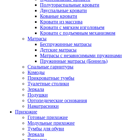
Полутораспальные кровати
Двуспальные кровати
Кованые кровати
Кровати из массива
Кровати с мягким изголовьем
Кровати с подъемным механизмом
Матрасы
Беспружинные матрасы
Детские матрасы
Матрасы с независимыми пружинами
Пружинные матрасы (Боннель)
Спальные гарнитуры
Комоды
Прикроватные тумбы
Туалетные столики
Зеркала
Подушки
Ортопедические основания
Наматрасники
Прихожие
Готовые прихожие
Модульные прихожие
Тумбы для обуви
Зеркала
Вешалки