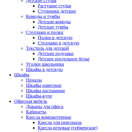
Детские стулья
Растущие стулья
Стульчики детские
Комоды и тумбы
Детские комоды
Детские тумбы
Стеллажи и полки
Полки в детскую
Стеллажи в детскую
Текстиль для детской
Детские подушки
Детское постельное белье
Уголки школьника
Шкафы в детскую
Шкафы
Пеналы
Шкафы навесные
Шкафы распашные
Шкафы-купе
Офисная мебель
Диваны для офиса
Кабинеты
Кресла компьютерные
Кресла для персонала
Кресла игровые (геймерские)