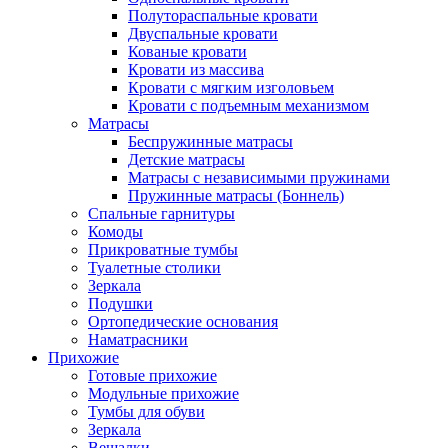
Полутораспальные кровати
Двуспальные кровати
Кованые кровати
Кровати из массива
Кровати с мягким изголовьем
Кровати с подъемным механизмом
Матрасы
Беспружинные матрасы
Детские матрасы
Матрасы с независимыми пружинами
Пружинные матрасы (Боннель)
Спальные гарнитуры
Комоды
Прикроватные тумбы
Туалетные столики
Зеркала
Подушки
Ортопедические основания
Наматрасники
Прихожие
Готовые прихожие
Модульные прихожие
Тумбы для обуви
Зеркала
Вешалки