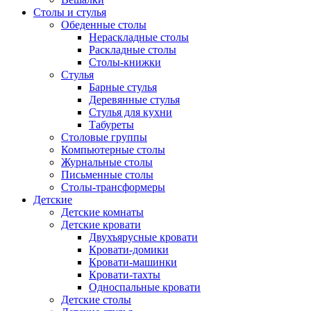
Столы и стулья
Обеденные столы
Нераскладные столы
Раскладные столы
Столы-книжки
Стулья
Барные стулья
Деревянные стулья
Стулья для кухни
Табуреты
Столовые группы
Компьютерные столы
Журнальные столы
Письменные столы
Столы-трансформеры
Детские
Детские комнаты
Детские кровати
Двухъярусные кровати
Кровати-домики
Кровати-машинки
Кровати-тахты
Односпальные кровати
Детские столы