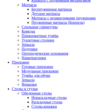
Кровати с подъемным механизмом
Матрасы
Беспружинные матрасы
Детские матрасы
Матрасы с независимыми пружинами
Пружинные матрасы (Боннель)
Спальные гарнитуры
Комоды
Прикроватные тумбы
Туалетные столики
Зеркала
Подушки
Ортопедические основания
Наматрасники
Прихожие
Готовые прихожие
Модульные прихожие
Тумбы для обуви
Зеркала
Вешалки
Столы и стулья
Обеденные столы
Нераскладные столы
Раскладные столы
Столы-книжки