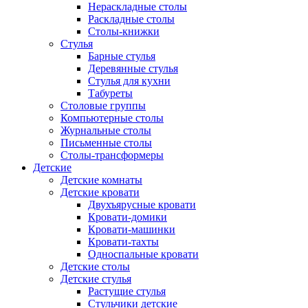
Нераскладные столы
Раскладные столы
Столы-книжки
Стулья
Барные стулья
Деревянные стулья
Стулья для кухни
Табуреты
Столовые группы
Компьютерные столы
Журнальные столы
Письменные столы
Столы-трансформеры
Детские
Детские комнаты
Детские кровати
Двухъярусные кровати
Кровати-домики
Кровати-машинки
Кровати-тахты
Односпальные кровати
Детские столы
Детские стулья
Растущие стулья
Стульчики детские