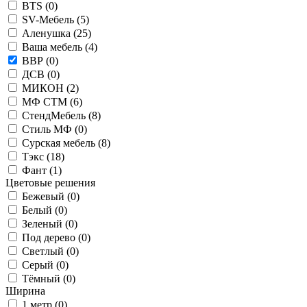
BTS (
0
)
SV-Мебель (
5
)
Аленушка (
25
)
Ваша мебель (
4
)
ВВР (
0
)
ДСВ (
0
)
МИКОН (
2
)
МФ СТМ (
6
)
СтендМебель (
8
)
Стиль МФ (
0
)
Сурская мебель (
8
)
Тэкс (
18
)
Фант (
1
)
Цветовые решения
Бежевый (
0
)
Белый (
0
)
Зеленый (
0
)
Под дерево (
0
)
Светлый (
0
)
Серый (
0
)
Тёмный (
0
)
Ширина
1 метр (
0
)