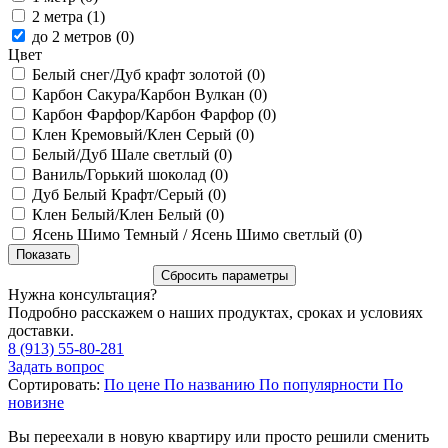
2 метра (
1
)
до 2 метров (
0
)
Цвет
Белый снег/Дуб крафт золотой (
0
)
Карбон Сакура/Карбон Вулкан (
0
)
Карбон Фарфор/Карбон Фарфор (
0
)
Клен Кремовый/Клен Серый (
0
)
Белый/Дуб Шале светлый (
0
)
Ваниль/Горький шоколад (
0
)
Дуб Белый Крафт/Серый (
0
)
Клен Белый/Клен Белый (
0
)
Ясень Шимо Темный / Ясень Шимо светлый (
0
)
Нужна консультация?
Подробно расскажем о наших продуктах, сроках и условиях
доставки.
8 (913) 55-80-281
Задать вопрос
Сортировать:
По цене
По названию
По популярности
По
новизне
Вы переехали в новую квартиру или просто решили сменить