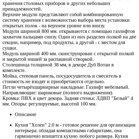
хранения столовых приборов и других небольших
принадлежностей.
Верхние модули представляют собой комбинированную
систему хранения с возможностью выбора места установки
открытых полок - на верхнем уровне или внизу.
Модули шириной 800 мм. открываются с помощью газлифтов
захватом пальцами снизу. Один из них разделен полкой на две
секции, например, под продукты, а другой - с местом для
сушки.
Модуль шириной 400 мм. сконструирован с открытой полкой
и закрытой нишей за распашной створкой.
Столешница толщиной 38 мм, в декоре Дуб Вотан в
комплекте.
Мойка, стеновая панель, посудосушитель и смеситель в
стоимость не входят и приобретаются отдельно.
Петли четырёхшарнирные накладные. Газлифт мебельный.
Направляющие: шариковые (полного выдвижения).
Кромка: ПВХ в цвет декора. Задняя стенка: ЛДВП "Белый" 4
мм. Опоры: регулируемые, высотой 100 мм.
Описание
Кухня "Хелен" 2.0 м - готовое решение для организации
интерьера: обладая компактными габаритами, она
гармонично впишется кухню любого размера. Кухня