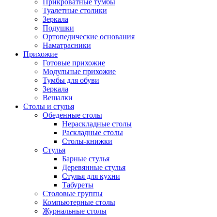
Прикроватные тумбы
Туалетные столики
Зеркала
Подушки
Ортопедические основания
Наматрасники
Прихожие
Готовые прихожие
Модульные прихожие
Тумбы для обуви
Зеркала
Вешалки
Столы и стулья
Обеденные столы
Нераскладные столы
Раскладные столы
Столы-книжки
Стулья
Барные стулья
Деревянные стулья
Стулья для кухни
Табуреты
Столовые группы
Компьютерные столы
Журнальные столы