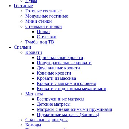
Пуфы
Гостиные
Готовые гостиные
Модульные гостиные
Мини стенки
Стеллажи и полки
Полки
Стеллажи
Тумбы под ТВ
Спальни
Кровати
Односпальные кровати
Полутораспальные кровати
Двуспальные кровати
Кованые кровати
Кровати из массива
Кровати с мягким изголовьем
Кровати с подъемным механизмом
Матрасы
Беспружинные матрасы
Детские матрасы
Матрасы с независимыми пружинами
Пружинные матрасы (Боннель)
Спальные гарнитуры
Комоды