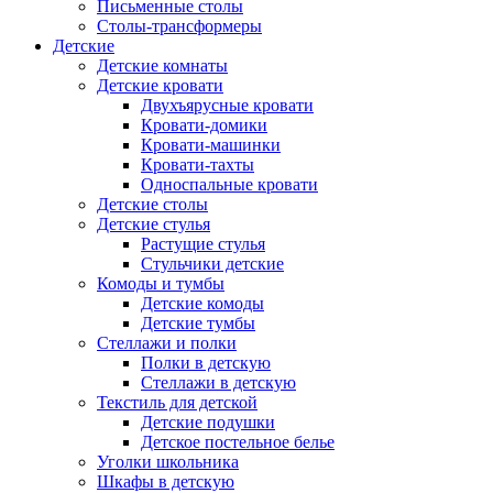
Письменные столы
Столы-трансформеры
Детские
Детские комнаты
Детские кровати
Двухъярусные кровати
Кровати-домики
Кровати-машинки
Кровати-тахты
Односпальные кровати
Детские столы
Детские стулья
Растущие стулья
Стульчики детские
Комоды и тумбы
Детские комоды
Детские тумбы
Стеллажи и полки
Полки в детскую
Стеллажи в детскую
Текстиль для детской
Детские подушки
Детское постельное белье
Уголки школьника
Шкафы в детскую