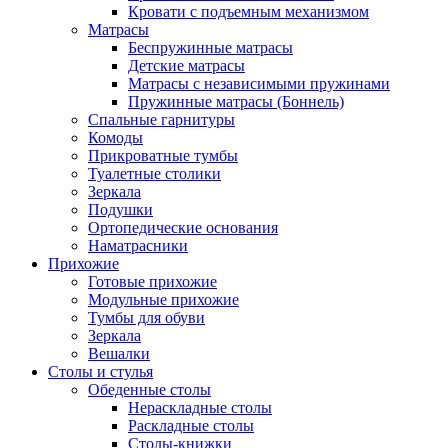
Кровати с подъемным механизмом
Матрасы
Беспружинные матрасы
Детские матрасы
Матрасы с независимыми пружинами
Пружинные матрасы (Боннель)
Спальные гарнитуры
Комоды
Прикроватные тумбы
Туалетные столики
Зеркала
Подушки
Ортопедические основания
Наматрасники
Прихожие
Готовые прихожие
Модульные прихожие
Тумбы для обуви
Зеркала
Вешалки
Столы и стулья
Обеденные столы
Нераскладные столы
Раскладные столы
Столы-книжки