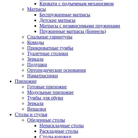
Кровати с подъемным механизмом
Матрасы
Беспружинные матрасы
Детские матрасы
Матрасы с независимыми пружинами
Пружинные матрасы (Боннель)
Спальные гарнитуры
Комоды
Прикроватные тумбы
Туалетные столики
Зеркала
Подушки
Ортопедические основания
Наматрасники
Прихожие
Готовые прихожие
Модульные прихожие
Тумбы для обуви
Зеркала
Вешалки
Столы и стулья
Обеденные столы
Нераскладные столы
Раскладные столы
Столы-книжки