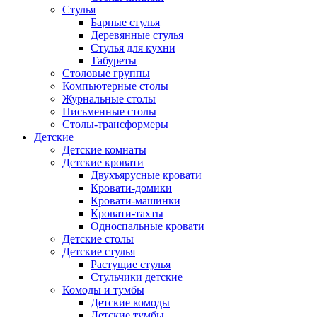
Стулья
Барные стулья
Деревянные стулья
Стулья для кухни
Табуреты
Столовые группы
Компьютерные столы
Журнальные столы
Письменные столы
Столы-трансформеры
Детские
Детские комнаты
Детские кровати
Двухъярусные кровати
Кровати-домики
Кровати-машинки
Кровати-тахты
Односпальные кровати
Детские столы
Детские стулья
Растущие стулья
Стульчики детские
Комоды и тумбы
Детские комоды
Детские тумбы