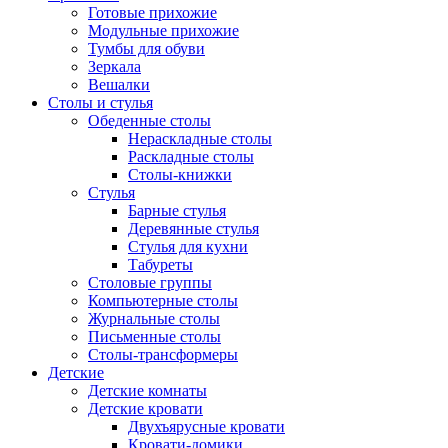
Готовые прихожие
Модульные прихожие
Тумбы для обуви
Зеркала
Вешалки
Столы и стулья
Обеденные столы
Нераскладные столы
Раскладные столы
Столы-книжки
Стулья
Барные стулья
Деревянные стулья
Стулья для кухни
Табуреты
Столовые группы
Компьютерные столы
Журнальные столы
Письменные столы
Столы-трансформеры
Детские
Детские комнаты
Детские кровати
Двухъярусные кровати
Кровати-домики