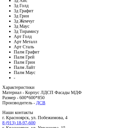
3д Айс
3д Голд
3д Графит
3д Грин
3д Жемчуг
3д Маус
3д Тирамису
Арт Голд
Арт Металл
Арт Сталь
Палм Графит
Палм Грей
Палм Грин
Палм Лайт
Палм Маус
-
Характеристики
Материал -
Корпус ЛДСП Фасады МДФ
Размер -
600*600*850
Производитель -
ДСВ
Наши контакты
г. Красноярск, ул. Побежимова, 4
8 (913) 18-97-600
г. Красноярск, ул. Урванцева, 15