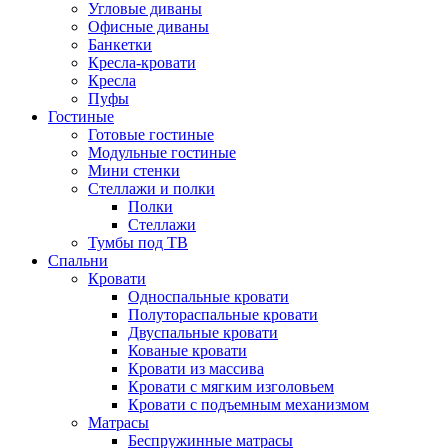
Угловые диваны
Офисные диваны
Банкетки
Кресла-кровати
Кресла
Пуфы
Гостиные
Готовые гостиные
Модульные гостиные
Мини стенки
Стеллажи и полки
Полки
Стеллажи
Тумбы под ТВ
Спальни
Кровати
Односпальные кровати
Полутораспальные кровати
Двуспальные кровати
Кованые кровати
Кровати из массива
Кровати с мягким изголовьем
Кровати с подъемным механизмом
Матрасы
Беспружинные матрасы