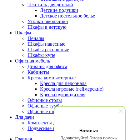
Текстиль для детской
Детские подушки
Детское постельное белье
Уголки школьника
Шкафы в детскую
Шкафы
Пеналы
Шкафы навесные
Шкафы распашные
Шкафы-купе
Офисная мебель
Диваны для офиса
Кабинеты
Кресла компьютерные
Кресла для персонала
Кресла игровые (геймерские)
Кресла руководителя
Офисные столы
Офисные тумбы
Офисные шкафы и стеллажи
Для дачи
Комплекты для террасы
Подвесные кресла
Наталья
Здравствуйте! Готова помочь
Главная