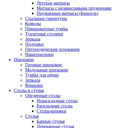
Детские матрасы
Матрасы с независимыми пружинами
Пружинные матрасы (Боннель)
Спальные гарнитуры
Комоды
Прикроватные тумбы
Туалетные столики
Зеркала
Подушки
Ортопедические основания
Наматрасники
Прихожие
Готовые прихожие
Модульные прихожие
Тумбы для обуви
Зеркала
Вешалки
Столы и стулья
Обеденные столы
Нераскладные столы
Раскладные столы
Столы-книжки
Стулья
Барные стулья
Деревянные стулья