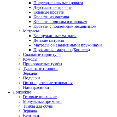
Полутораспальные кровати
Двуспальные кровати
Кованые кровати
Кровати из массива
Кровати с мягким изголовьем
Кровати с подъемным механизмом
Матрасы
Беспружинные матрасы
Детские матрасы
Матрасы с независимыми пружинами
Пружинные матрасы (Боннель)
Спальные гарнитуры
Комоды
Прикроватные тумбы
Туалетные столики
Зеркала
Подушки
Ортопедические основания
Наматрасники
Прихожие
Готовые прихожие
Модульные прихожие
Тумбы для обуви
Зеркала
Вешалки