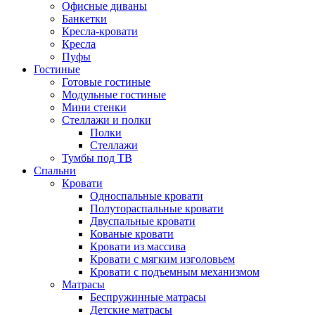
Офисные диваны
Банкетки
Кресла-кровати
Кресла
Пуфы
Гостиные
Готовые гостиные
Модульные гостиные
Мини стенки
Стеллажи и полки
Полки
Стеллажи
Тумбы под ТВ
Спальни
Кровати
Односпальные кровати
Полутораспальные кровати
Двуспальные кровати
Кованые кровати
Кровати из массива
Кровати с мягким изголовьем
Кровати с подъемным механизмом
Матрасы
Беспружинные матрасы
Детские матрасы