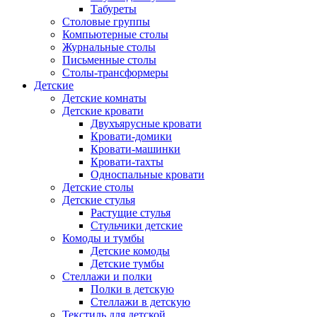
Табуреты
Столовые группы
Компьютерные столы
Журнальные столы
Письменные столы
Столы-трансформеры
Детские
Детские комнаты
Детские кровати
Двухъярусные кровати
Кровати-домики
Кровати-машинки
Кровати-тахты
Односпальные кровати
Детские столы
Детские стулья
Растущие стулья
Стульчики детские
Комоды и тумбы
Детские комоды
Детские тумбы
Стеллажи и полки
Полки в детскую
Стеллажи в детскую
Текстиль для детской