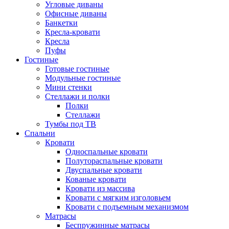
Угловые диваны
Офисные диваны
Банкетки
Кресла-кровати
Кресла
Пуфы
Гостиные
Готовые гостиные
Модульные гостиные
Мини стенки
Стеллажи и полки
Полки
Стеллажи
Тумбы под ТВ
Спальни
Кровати
Односпальные кровати
Полутораспальные кровати
Двуспальные кровати
Кованые кровати
Кровати из массива
Кровати с мягким изголовьем
Кровати с подъемным механизмом
Матрасы
Беспружинные матрасы