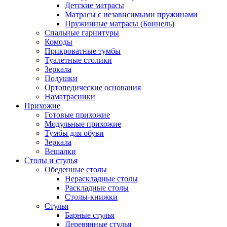
Детские матрасы
Матрасы с независимыми пружинами
Пружинные матрасы (Боннель)
Спальные гарнитуры
Комоды
Прикроватные тумбы
Туалетные столики
Зеркала
Подушки
Ортопедические основания
Наматрасники
Прихожие
Готовые прихожие
Модульные прихожие
Тумбы для обуви
Зеркала
Вешалки
Столы и стулья
Обеденные столы
Нераскладные столы
Раскладные столы
Столы-книжки
Стулья
Барные стулья
Деревянные стулья