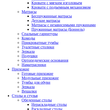
Кровати с мягким изголовьем
Кровати с подъемным механизмом
Матрасы
Беспружинные матрасы
Детские матрасы
Матрасы с независимыми пружинами
Пружинные матрасы (Боннель)
Спальные гарнитуры
Комоды
Прикроватные тумбы
Туалетные столики
Зеркала
Подушки
Ортопедические основания
Наматрасники
Прихожие
Готовые прихожие
Модульные прихожие
Тумбы для обуви
Зеркала
Вешалки
Столы и стулья
Обеденные столы
Нераскладные столы
Раскладные столы