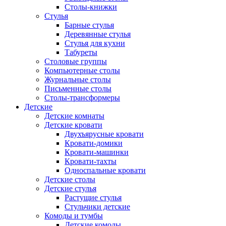
Столы-книжки
Стулья
Барные стулья
Деревянные стулья
Стулья для кухни
Табуреты
Столовые группы
Компьютерные столы
Журнальные столы
Письменные столы
Столы-трансформеры
Детские
Детские комнаты
Детские кровати
Двухъярусные кровати
Кровати-домики
Кровати-машинки
Кровати-тахты
Односпальные кровати
Детские столы
Детские стулья
Растущие стулья
Стульчики детские
Комоды и тумбы
Детские комоды