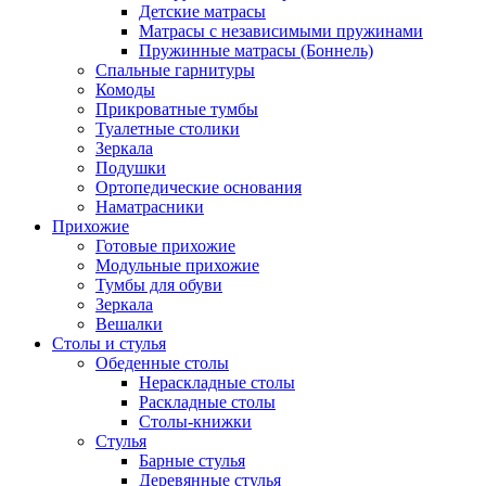
Детские матрасы
Матрасы с независимыми пружинами
Пружинные матрасы (Боннель)
Спальные гарнитуры
Комоды
Прикроватные тумбы
Туалетные столики
Зеркала
Подушки
Ортопедические основания
Наматрасники
Прихожие
Готовые прихожие
Модульные прихожие
Тумбы для обуви
Зеркала
Вешалки
Столы и стулья
Обеденные столы
Нераскладные столы
Раскладные столы
Столы-книжки
Стулья
Барные стулья
Деревянные стулья