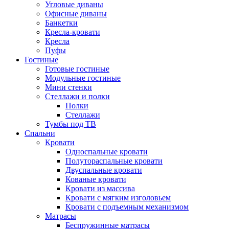
Угловые диваны
Офисные диваны
Банкетки
Кресла-кровати
Кресла
Пуфы
Гостиные
Готовые гостиные
Модульные гостиные
Мини стенки
Стеллажи и полки
Полки
Стеллажи
Тумбы под ТВ
Спальни
Кровати
Односпальные кровати
Полутораспальные кровати
Двуспальные кровати
Кованые кровати
Кровати из массива
Кровати с мягким изголовьем
Кровати с подъемным механизмом
Матрасы
Беспружинные матрасы