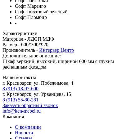
Софт лайт хаки
Софт Маренго
Софт пихтовый зеленый
Софт Пломбир
-
Характеристики
Материал -
ЛДСП,МДФ
Размер -
600*300*920
Производитель -
Интерьер Центр
Дополнительное описание:
Шкаф верхний, высокий, шириной 600 мм с глухим
распашным фасадом
Наши контакты
г. Красноярск, ул. Побежимова, 4
8 (913) 18-97-600
г. Красноярск, ул. Урванцева, 15
8 (913) 55-80-281
Заказать обратный звонок
info@ken-mebel.ru
Компания
О компании
Новости
Отзывы