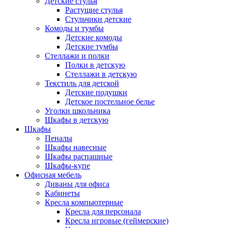
Детские стулья
Растущие стулья
Стульчики детские
Комоды и тумбы
Детские комоды
Детские тумбы
Стеллажи и полки
Полки в детскую
Стеллажи в детскую
Текстиль для детской
Детские подушки
Детское постельное белье
Уголки школьника
Шкафы в детскую
Шкафы
Пеналы
Шкафы навесные
Шкафы распашные
Шкафы-купе
Офисная мебель
Диваны для офиса
Кабинеты
Кресла компьютерные
Кресла для персонала
Кресла игровые (геймерские)