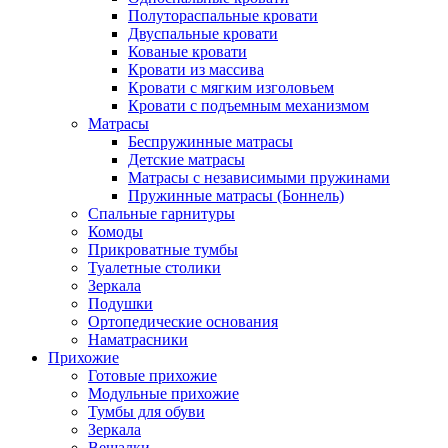
Полутораспальные кровати
Двуспальные кровати
Кованые кровати
Кровати из массива
Кровати с мягким изголовьем
Кровати с подъемным механизмом
Матрасы
Беспружинные матрасы
Детские матрасы
Матрасы с независимыми пружинами
Пружинные матрасы (Боннель)
Спальные гарнитуры
Комоды
Прикроватные тумбы
Туалетные столики
Зеркала
Подушки
Ортопедические основания
Наматрасники
Прихожие
Готовые прихожие
Модульные прихожие
Тумбы для обуви
Зеркала
Вешалки