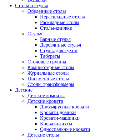
Столы и стулья
Обеденные столы
Нераскладные столы
Раскладные столы
Столы-книжки
Стулья
Барные стулья
Деревянные стулья
Стулья для кухни
Табуреты
Столовые группы
Компьютерные столы
Журнальные столы
Письменные столы
Столы-трансформеры
Детские
Детские комнаты
Детские кровати
Двухъярусные кровати
Кровати-домики
Кровати-машинки
Кровати-тахты
Односпальные кровати
Детские столы