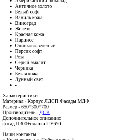
Американский шоколад
Античное золото
Белый софт
Ваниль кожа
Виноград
Железо
Красная кожа
Нарцисс
Оливково-зеленый
Персик софт
Роза
Серый эмалит
Черника
Белая кожа
Лунный свет
-
Характеристики
Материал -
Корпус ЛДСП Фасады МДФ
Размер -
650*300*700
Производитель -
ДСВ
Дополнительное описание:
фасад П300+планка ПУ650
Наши контакты
г. Красноярск, ул. Побежимова, 4