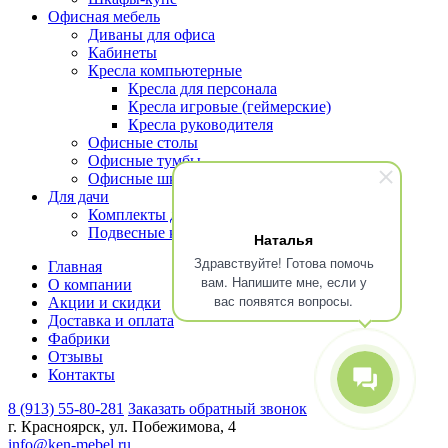
Офисная мебель
Диваны для офиса
Кабинеты
Кресла компьютерные
Кресла для персонала
Кресла игровые (геймерские)
Кресла руководителя
Офисные столы
Офисные тумбы
Офисные шкафы и стеллажи
Для дачи
Комплекты для террасы
Подвесные кресла
Наталья
Здравствуйте! Готова помочь
Главная
вам. Напишите мне, если у
О компании
вас появятся вопросы.
Акции и скидки
Доставка и оплата
Фабрики
Отзывы
Контакты
8 (913) 55-80-281
Заказать обратный звонок
г. Красноярск, ул. Побежимова, 4
info@ken-mebel.ru