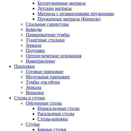
Беспружинные матрасы
Детские матрасы
Матрасы с независимыми пружинами
Пружинные матрасы (Боннель)
Спальные гарнитуры
Комоды
Прикроватные тумбы
Туалетные столики
Зеркала
Подушки
Ортопедические основания
Наматрасники
Прихожие
Готовые прихожие
Модульные прихожие
Тумбы для обуви
Зеркала
Вешалки
Столы и стулья
Обеденные столы
Нераскладные столы
Раскладные столы
Столы-книжки
Стулья
Барные стулья