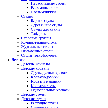
Нераскладные столы
Раскладные столы
Столы-книжки
Стулья
Барные стулья
Деревянные стулья
Стулья для кухни
Табуреты
Столовые группы
Компьютерные столы
Журнальные столы
Письменные столы
Столы-трансформеры
Детские
Детские комнаты
Детские кровати
Двухъярусные кровати
Кровати-домики
Кровати-машинки
Кровати-тахты
Односпальные кровати
Детские столы
Детские стулья
Растущие стулья
Стульчики детские