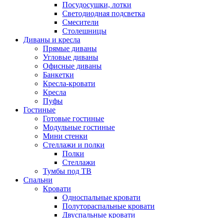
Посудосушки, лотки
Светодиодная подсветка
Смесители
Столешницы
Диваны и кресла
Прямые диваны
Угловые диваны
Офисные диваны
Банкетки
Кресла-кровати
Кресла
Пуфы
Гостиные
Готовые гостиные
Модульные гостиные
Мини стенки
Стеллажи и полки
Полки
Стеллажи
Тумбы под ТВ
Спальни
Кровати
Односпальные кровати
Полутораспальные кровати
Двуспальные кровати