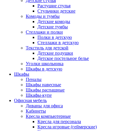
Детские стулья
Растущие стулья
Стульчики детские
Комоды и тумбы
Детские комоды
Детские тумбы
Стеллажи и полки
Полки в детскую
Стеллажи в детскую
Текстиль для детской
Детские подушки
Детское постельное белье
Уголки школьника
Шкафы в детскую
Шкафы
Пеналы
Шкафы навесные
Шкафы распашные
Шкафы-купе
Офисная мебель
Диваны для офиса
Кабинеты
Кресла компьютерные
Кресла для персонала
Кресла игровые (геймерские)