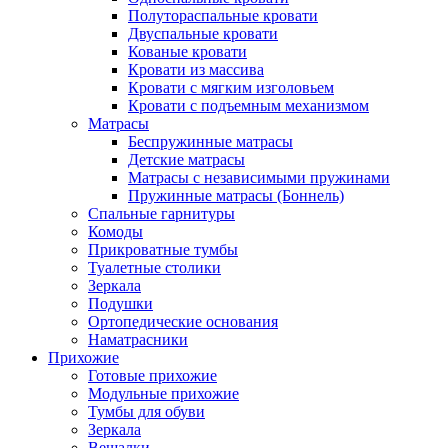
Полутораспальные кровати
Двуспальные кровати
Кованые кровати
Кровати из массива
Кровати с мягким изголовьем
Кровати с подъемным механизмом
Матрасы
Беспружинные матрасы
Детские матрасы
Матрасы с независимыми пружинами
Пружинные матрасы (Боннель)
Спальные гарнитуры
Комоды
Прикроватные тумбы
Туалетные столики
Зеркала
Подушки
Ортопедические основания
Наматрасники
Прихожие
Готовые прихожие
Модульные прихожие
Тумбы для обуви
Зеркала
Вешалки