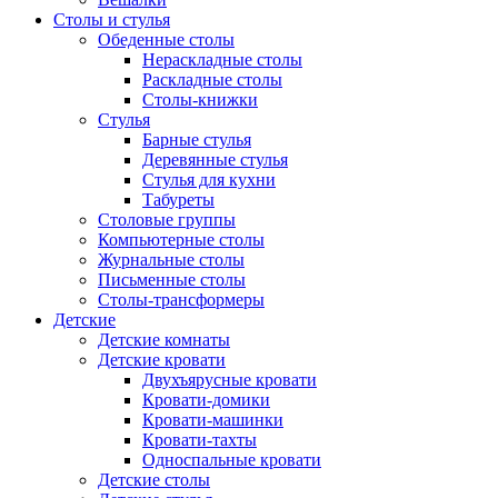
Столы и стулья
Обеденные столы
Нераскладные столы
Раскладные столы
Столы-книжки
Стулья
Барные стулья
Деревянные стулья
Стулья для кухни
Табуреты
Столовые группы
Компьютерные столы
Журнальные столы
Письменные столы
Столы-трансформеры
Детские
Детские комнаты
Детские кровати
Двухъярусные кровати
Кровати-домики
Кровати-машинки
Кровати-тахты
Односпальные кровати
Детские столы