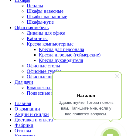
Шкафы
Пеналы
Шкафы навесные
Шкафы распашные
Шкафы-купе
Офисная мебель
Диваны для офиса
Кабинеты
Кресла компьютерные
Кресла для персонала
Кресла игровые (геймерские)
Кресла руководителя
Офисные столы
Офисные тумбы
Офисные шкафы и стеллажи
Для дачи
Комплекты для террасы
Подвесные кресла
Наталья
Здравствуйте! Готова помочь
Главная
вам. Напишите мне, если у
О компании
вас появятся вопросы.
Акции и скидки
Доставка и оплата
Фабрики
Отзывы