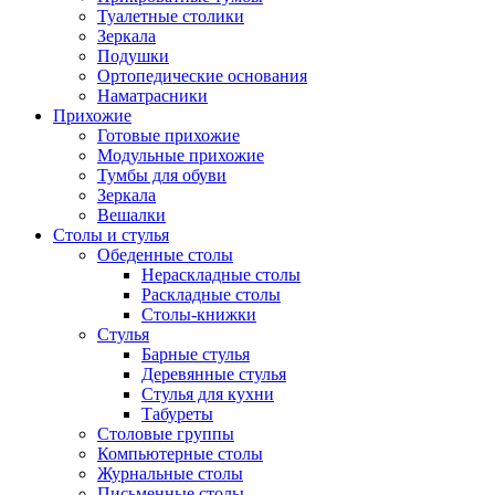
Туалетные столики
Зеркала
Подушки
Ортопедические основания
Наматрасники
Прихожие
Готовые прихожие
Модульные прихожие
Тумбы для обуви
Зеркала
Вешалки
Столы и стулья
Обеденные столы
Нераскладные столы
Раскладные столы
Столы-книжки
Стулья
Барные стулья
Деревянные стулья
Стулья для кухни
Табуреты
Столовые группы
Компьютерные столы
Журнальные столы
Письменные столы