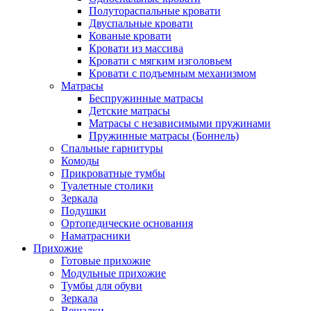
Полутораспальные кровати
Двуспальные кровати
Кованые кровати
Кровати из массива
Кровати с мягким изголовьем
Кровати с подъемным механизмом
Матрасы
Беспружинные матрасы
Детские матрасы
Матрасы с независимыми пружинами
Пружинные матрасы (Боннель)
Спальные гарнитуры
Комоды
Прикроватные тумбы
Туалетные столики
Зеркала
Подушки
Ортопедические основания
Наматрасники
Прихожие
Готовые прихожие
Модульные прихожие
Тумбы для обуви
Зеркала
Вешалки