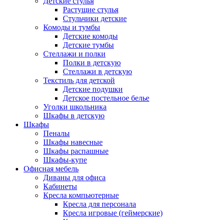
Детские стулья
Растущие стулья
Стульчики детские
Комоды и тумбы
Детские комоды
Детские тумбы
Стеллажи и полки
Полки в детскую
Стеллажи в детскую
Текстиль для детской
Детские подушки
Детское постельное белье
Уголки школьника
Шкафы в детскую
Шкафы
Пеналы
Шкафы навесные
Шкафы распашные
Шкафы-купе
Офисная мебель
Диваны для офиса
Кабинеты
Кресла компьютерные
Кресла для персонала
Кресла игровые (геймерские)