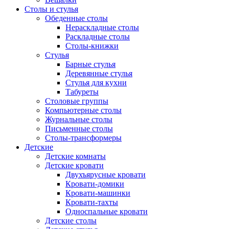
Столы и стулья
Обеденные столы
Нераскладные столы
Раскладные столы
Столы-книжки
Стулья
Барные стулья
Деревянные стулья
Стулья для кухни
Табуреты
Столовые группы
Компьютерные столы
Журнальные столы
Письменные столы
Столы-трансформеры
Детские
Детские комнаты
Детские кровати
Двухъярусные кровати
Кровати-домики
Кровати-машинки
Кровати-тахты
Односпальные кровати
Детские столы