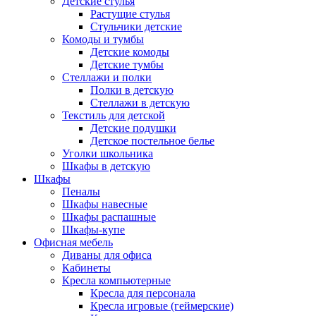
Детские стулья
Растущие стулья
Стульчики детские
Комоды и тумбы
Детские комоды
Детские тумбы
Стеллажи и полки
Полки в детскую
Стеллажи в детскую
Текстиль для детской
Детские подушки
Детское постельное белье
Уголки школьника
Шкафы в детскую
Шкафы
Пеналы
Шкафы навесные
Шкафы распашные
Шкафы-купе
Офисная мебель
Диваны для офиса
Кабинеты
Кресла компьютерные
Кресла для персонала
Кресла игровые (геймерские)