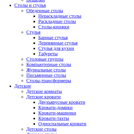
Столы и стулья
Обеденные столы
Нераскладные столы
Раскладные столы
Столы-книжки
Стулья
Барные стулья
Деревянные стулья
Стулья для кухни
Табуреты
Столовые группы
Компьютерные столы
Журнальные столы
Письменные столы
Столы-трансформеры
Детские
Детские комнаты
Детские кровати
Двухъярусные кровати
Кровати-домики
Кровати-машинки
Кровати-тахты
Односпальные кровати
Детские столы