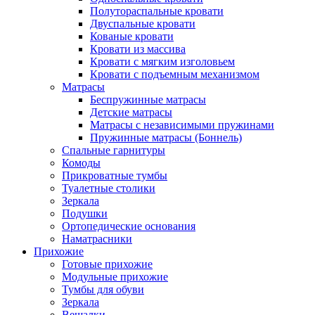
Полутораспальные кровати
Двуспальные кровати
Кованые кровати
Кровати из массива
Кровати с мягким изголовьем
Кровати с подъемным механизмом
Матрасы
Беспружинные матрасы
Детские матрасы
Матрасы с независимыми пружинами
Пружинные матрасы (Боннель)
Спальные гарнитуры
Комоды
Прикроватные тумбы
Туалетные столики
Зеркала
Подушки
Ортопедические основания
Наматрасники
Прихожие
Готовые прихожие
Модульные прихожие
Тумбы для обуви
Зеркала
Вешалки