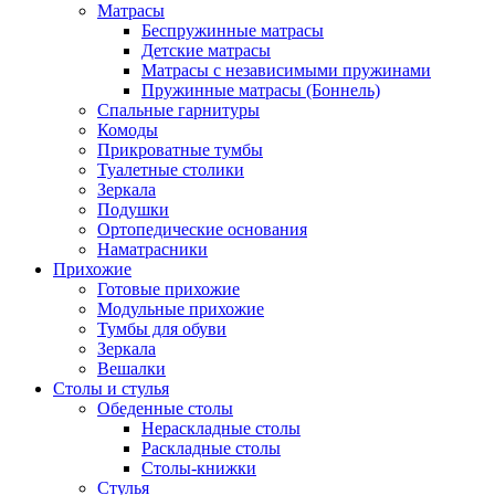
Матрасы
Беспружинные матрасы
Детские матрасы
Матрасы с независимыми пружинами
Пружинные матрасы (Боннель)
Спальные гарнитуры
Комоды
Прикроватные тумбы
Туалетные столики
Зеркала
Подушки
Ортопедические основания
Наматрасники
Прихожие
Готовые прихожие
Модульные прихожие
Тумбы для обуви
Зеркала
Вешалки
Столы и стулья
Обеденные столы
Нераскладные столы
Раскладные столы
Столы-книжки
Стулья