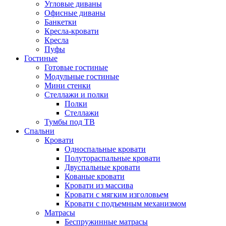
Угловые диваны
Офисные диваны
Банкетки
Кресла-кровати
Кресла
Пуфы
Гостиные
Готовые гостиные
Модульные гостиные
Мини стенки
Стеллажи и полки
Полки
Стеллажи
Тумбы под ТВ
Спальни
Кровати
Односпальные кровати
Полутораспальные кровати
Двуспальные кровати
Кованые кровати
Кровати из массива
Кровати с мягким изголовьем
Кровати с подъемным механизмом
Матрасы
Беспружинные матрасы