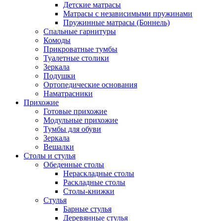
Детские матрасы
Матрасы с независимыми пружинами
Пружинные матрасы (Боннель)
Спальные гарнитуры
Комоды
Прикроватные тумбы
Туалетные столики
Зеркала
Подушки
Ортопедические основания
Наматрасники
Прихожие
Готовые прихожие
Модульные прихожие
Тумбы для обуви
Зеркала
Вешалки
Столы и стулья
Обеденные столы
Нераскладные столы
Раскладные столы
Столы-книжки
Стулья
Барные стулья
Деревянные стулья