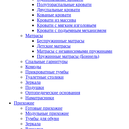
Полутораспальные кровати
Двуспальные кровати
Кованые кровати
Кровати из массива
Кровати с мягким изголовьем
Кровати с подъемным механизмом
Матрасы
Беспружинные матрасы
Детские матрасы
Матрасы с независимыми пружинами
Пружинные матрасы (Боннель)
Спальные гарнитуры
Комоды
Прикроватные тумбы
Туалетные столики
Зеркала
Подушки
Ортопедические основания
Наматрасники
Прихожие
Готовые прихожие
Модульные прихожие
Тумбы для обуви
Зеркала
Вешалки