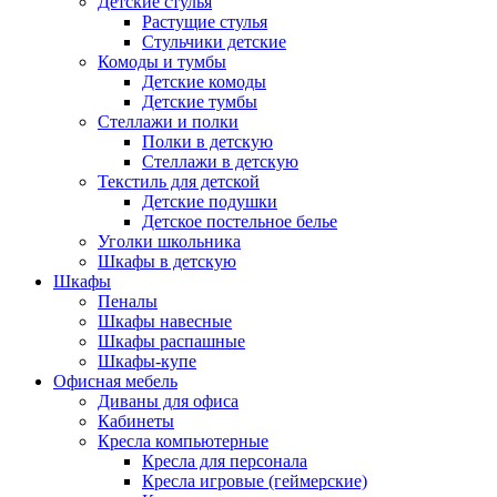
Детские стулья
Растущие стулья
Стульчики детские
Комоды и тумбы
Детские комоды
Детские тумбы
Стеллажи и полки
Полки в детскую
Стеллажи в детскую
Текстиль для детской
Детские подушки
Детское постельное белье
Уголки школьника
Шкафы в детскую
Шкафы
Пеналы
Шкафы навесные
Шкафы распашные
Шкафы-купе
Офисная мебель
Диваны для офиса
Кабинеты
Кресла компьютерные
Кресла для персонала
Кресла игровые (геймерские)