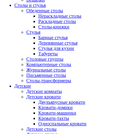
Столы и стулья
Обеденные столы
Нераскладные столы
Раскладные столы
Столы-книжки
Стулья
Барные стулья
Деревянные стулья
Стулья для кухни
Табуреты
Столовые группы
Компьютерные столы
Журнальные столы
Письменные столы
Столы-трансформеры
Детские
Детские комнаты
Детские кровати
Двухъярусные кровати
Кровати-домики
Кровати-машинки
Кровати-тахты
Односпальные кровати
Детские столы