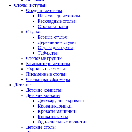
Столы и стулья
Обеденные столы
Нераскладные столы
Раскладные столы
Столы-книжки
Стулья
Барные стулья
Деревянные стулья
Стулья для кухни
Табуреты
Столовые группы
Компьютерные столы
Журнальные столы
Письменные столы
Столы-трансформеры
Детские
Детские комнаты
Детские кровати
Двухъярусные кровати
Кровати-домики
Кровати-машинки
Кровати-тахты
Односпальные кровати
Детские столы