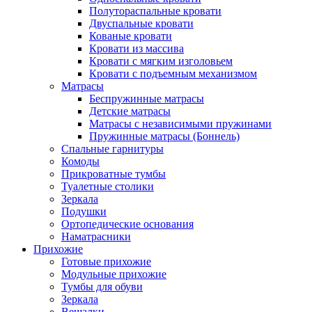
Полутораспальные кровати
Двуспальные кровати
Кованые кровати
Кровати из массива
Кровати с мягким изголовьем
Кровати с подъемным механизмом
Матрасы
Беспружинные матрасы
Детские матрасы
Матрасы с независимыми пружинами
Пружинные матрасы (Боннель)
Спальные гарнитуры
Комоды
Прикроватные тумбы
Туалетные столики
Зеркала
Подушки
Ортопедические основания
Наматрасники
Прихожие
Готовые прихожие
Модульные прихожие
Тумбы для обуви
Зеркала
Вешалки